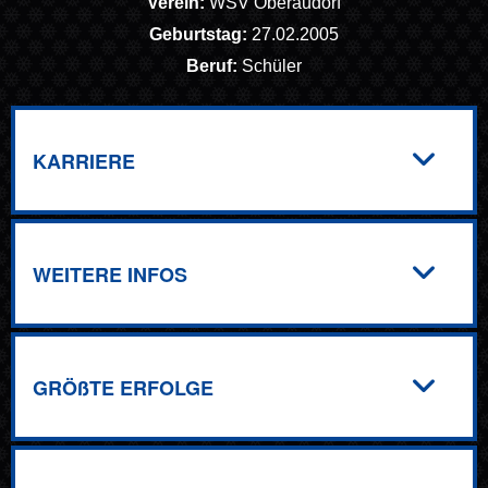
Verein:
WSV Oberaudorf
Geburtstag:
27.02.2005
Beruf:
Schüler
KARRIERE
WEITERE INFOS
GRÖßTE ERFOLGE