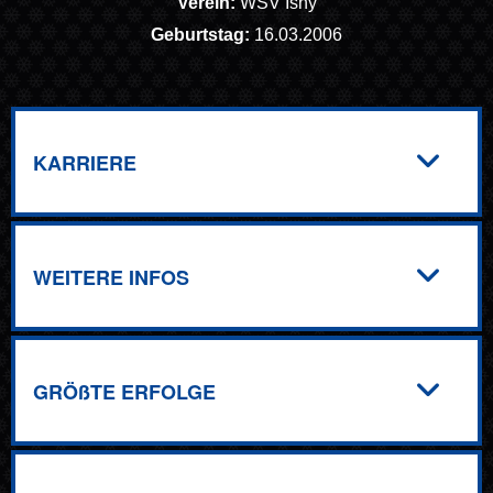
Verein:
WSV Isny
Geburtstag:
16.03.2006
KARRIERE
WEITERE INFOS
GRÖßTE ERFOLGE