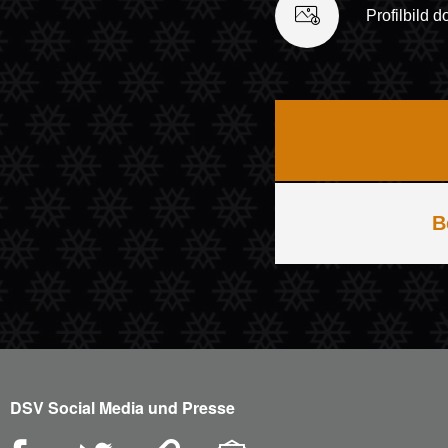
Profilbild 
B
DSV Social Media und Presse