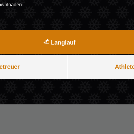
downloaden
Langlauf
etreuer
Athlet