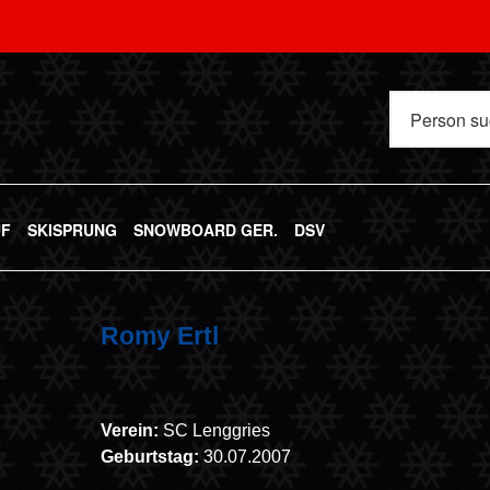
UF
SKISPRUNG
SNOWBOARD GER.
DSV
Romy Ertl
Verein:
SC Lenggries
Geburtstag:
30.07.2007