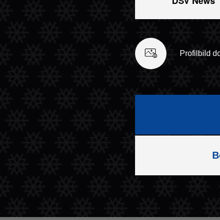
DSV News
Profilbild 
B