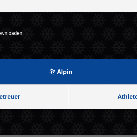
downloaden
Alpin
etreuer
Athlet