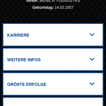
Verein:
MUNICH YOUNGSTRS
Geburtstag:
14.02.2007
KARRIERE
WEITERE INFOS
GRÖßTE ERFOLGE