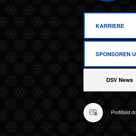
KARRIERE
SPONSOREN U
DSV News
Profilbild 