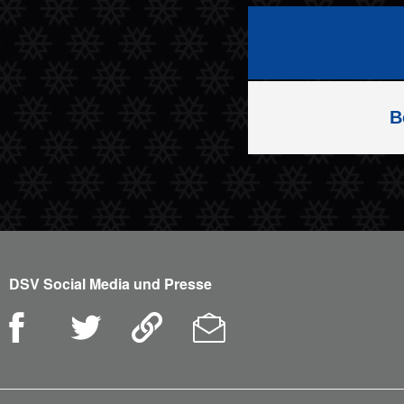
B
DSV Social Media und Presse