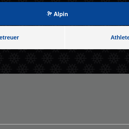
Alpin
etreuer
Athlet