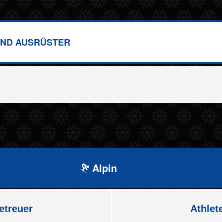
ND AUSRÜSTER
Alpin
etreuer
Athlet