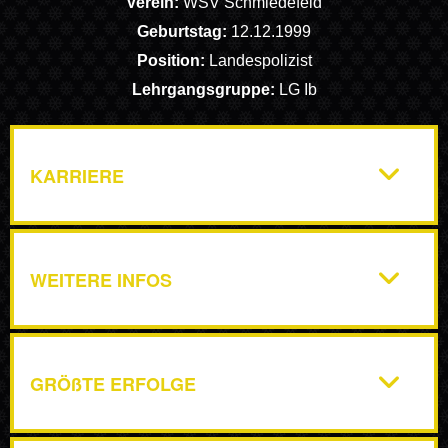
Verein:
WSV Schmiedefeld
Geburtstag:
12.12.1999
Position:
Landespolizist
Lehrgangsgruppe:
LG Ib
KARRIERE
WEITERE INFOS
GRÖßTE ERFOLGE