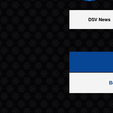
DSV News
B