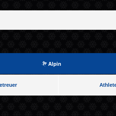
Alpin
etreuer
Athlet