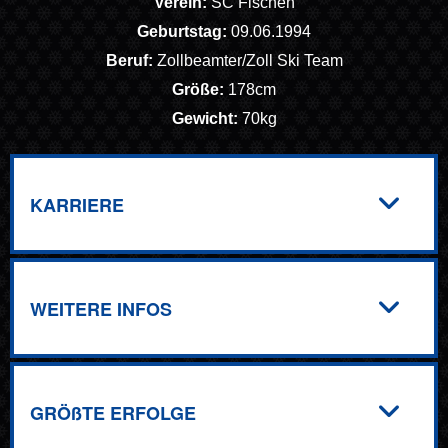
Verein:
SC Fischen
Geburtstag:
09.06.1994
Beruf:
Zollbeamter/Zoll Ski Team
Größe:
178cm
Gewicht:
70kg
KARRIERE
WEITERE INFOS
GRÖßTE ERFOLGE