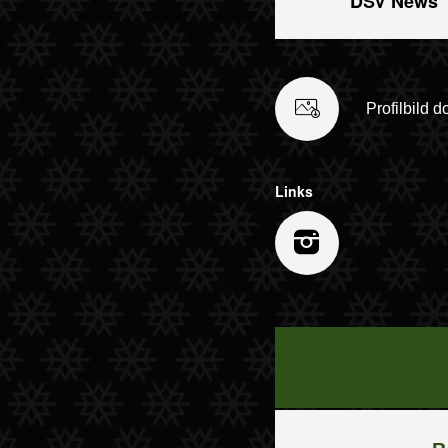
DSV News
Profilbild 
Links